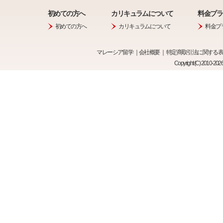
ニュース記事は基本的な英単語1,510語（a、doなど
初めての方へ
カリキュラムについて
料金プラ
の方でも楽しみながら無理なく学習できます。
初めての方へ
カリキュラムについて
料金プ
夏の半額キャンペーン (2013.7.22)
新規ご入会のお客様に先着100名様でベーシックプランの
マレーシア留学
｜
会社概要
｜
特定商取引法に関する
89円！）とさせていただきます。
Copyright (C) 2010-202
この機会にぜひプレミア英会話で英語学習をスタートし
アウティング！ (2013.7.9)
先日、プレミア英会話でアウティング（社員旅行）開催
こちら
でアウティングの様子をレポートしていますので
いつもの授業とは異なる講師たちをご覧いただけるかと
春の半額キャンペーン (2013.3.1)
新規ご入会のお客様に先着50名様でベーシックプラン
この機会にぜひプレミア英会話で英語学習をスタートし
新年あけましておめでとうございます (2013.1.1)
「今年こそは英会話習得！」とお考えの皆様へお正月キ
新規ご入会のお客様に先着50名様でベーシックプラン
この機会にぜひプレミア英会話で英語学習をスタートし