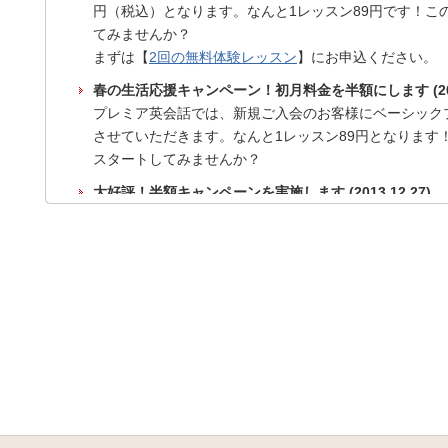
円（税込）となります。なんと1レッスン89円です！こ
てみませんか？
まずは【
2回の無料体験レッスン
】にお申込ください。
春の生活応援キャンペーン！初月料金を半額にします (2014
プレミア英会話では、新規ご入会のお客様にベーシックプ
させていただきます。なんと1レッスン89円となります
スタートしてみませんか？
大好評！半額キャンペーンを実施します (2013.12.27)
新規ご入会のお客様にベーシックプランの料金を初月半額の
せていただきます。
この機会にぜひプレミア英会話で英語学習をスタートし
秋の半額キャンペーン (2013.10.23)
新規ご入会のお客様に先着100名様でベーシックプランの
89円！）とさせていただきます。
この機会にぜひプレミア英会話で英語学習をスタートし
プレミアニュースメソッドの開始につきまして (2013.8.2
アメリカ国営放送Voice of America（VOA）のSpeci
ドVOAの授業を開始いたします。